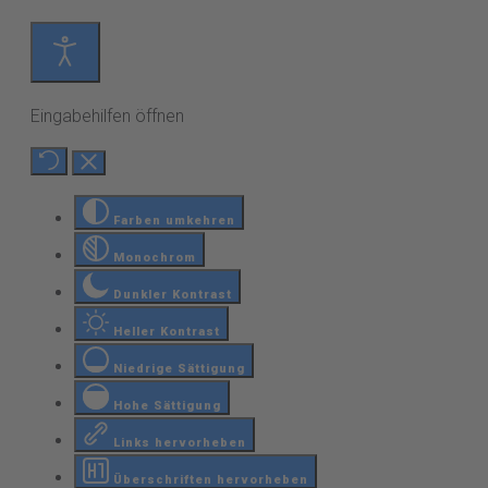
Eingabehilfen öffnen
Farben umkehren
Monochrom
Dunkler Kontrast
Heller Kontrast
Niedrige Sättigung
Hohe Sättigung
Links hervorheben
Überschriften hervorheben