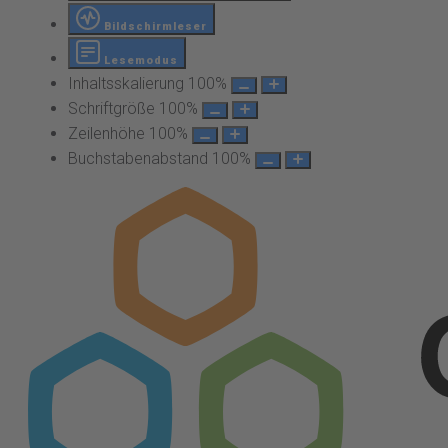
Bildschirmleser
Lesemodus
Inhaltsskalierung
100
%
Schriftgröße
100
%
Zeilenhöhe
100
%
Buchstabenabstand
100
%