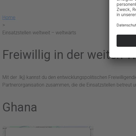
Home
>
Einsatzstellen weltweit – weltwärts
Freiwillig in der weiten W
Mit der .lkj) kannst du den entwicklungspolitischen Freiwillige
Partnerorganisation zusammen, die die Einsatzstellen betreut u
Ghana