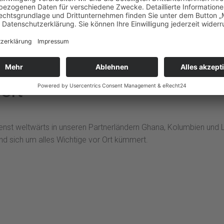
elt
ndienst weltwärts in unseren Partnerländern Ghana, Kolumbien und
nd sich um alles Wichtige vor Ort kümmert.