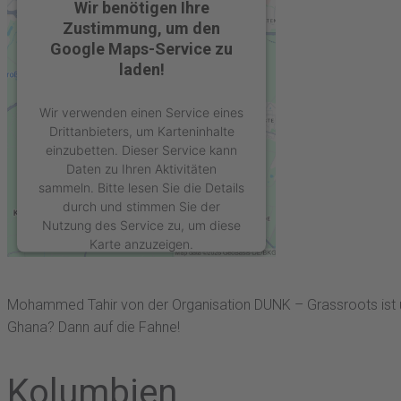
Wir benötigen Ihre
Zustimmung, um den
Google Maps-Service zu
laden!
Wir verwenden einen Service eines
Drittanbieters, um Karteninhalte
einzubetten. Dieser Service kann
Daten zu Ihren Aktivitäten
sammeln. Bitte lesen Sie die Details
durch und stimmen Sie der
Nutzung des Service zu, um diese
Karte anzuzeigen.
Mehr Informationen
Mohammed Tahir von der Organisation DUNK – Grassroots ist unser
Ghana? Dann auf die Fahne!
Akzeptieren
powered by
Usercentrics Consent
Kolumbien
Management Platform
&
eRecht24