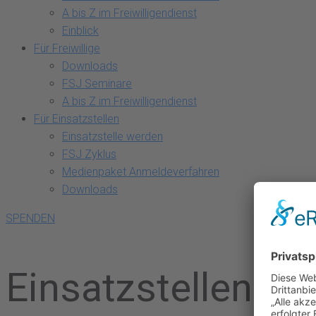
A bis Z im Freiwilligendienst
Einblick
Für Freiwillige
Downloads
FSJ Seminare
A bis Z im Freiwilligendienst
Für Einsatzstellen
Einsatzstelle werden
FSJ Zyklus
Medienpaket Anmeldeverfahren
Downloads
SPENDEN
Einsatzstellen we