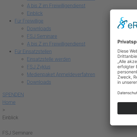
A bis Z im Freiwilligendienst
Einblick
Für Freiwillige
Downloads
FSJ Seminare
A bis Z im Freiwilligendienst
Für Einsatzstellen
Einsatzstelle werden
FSJ Zyklus
Medienpaket Anmeldeverfahren
Downloads
SPENDEN
Home
>
Einblick
FSJ Seminare