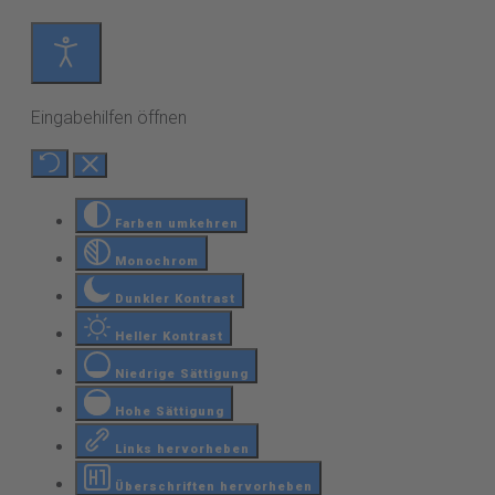
Eingabehilfen öffnen
Farben umkehren
Monochrom
Dunkler Kontrast
Heller Kontrast
Niedrige Sättigung
Hohe Sättigung
Links hervorheben
Überschriften hervorheben