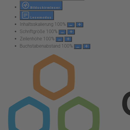
Bildschirmleser
Lesemodus
Inhaltsskalierung
100
%
Schriftgröße
100
%
Zeilenhöhe
100
%
Buchstabenabstand
100
%